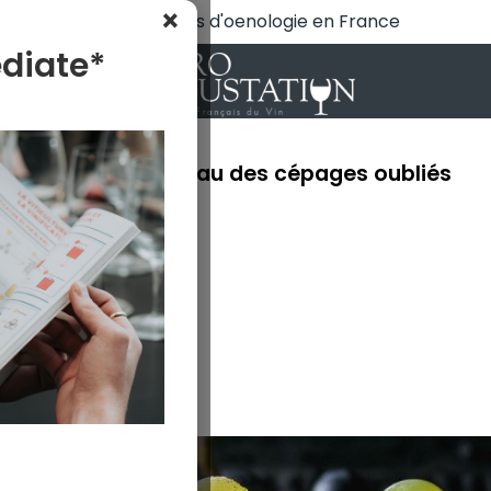
×
N°1 des cours d'oenologie en France
diate*
tation
Le renouveau des cépages oubliés
ubliés