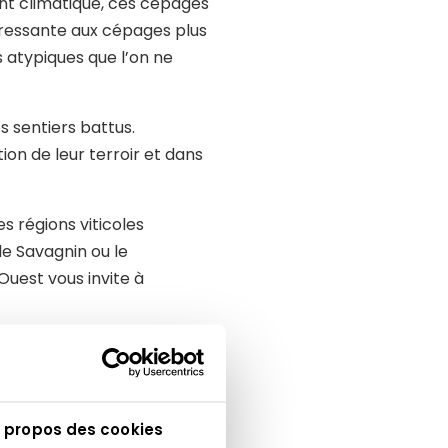
ent climatique, ces cépages
téressante aux cépages plus
s atypiques que l’on ne
 sentiers battus.
ion de leur terroir et dans
 régions viticoles
le Savagnin ou le
Ouest vous invite à
les vins bio et nature
.
mieux comprendre l’histoire
 propos des cookies