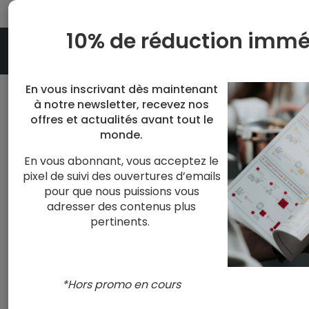
10% de réduction immé
En vous inscrivant dès maintenant
à notre newsletter, recevez nos
Accueil
Blog
Actu et offres de Prodégus
offres et actualités avant tout le
monde.
En vous abonnant, vous acceptez le
Le renouveau des cépages o
pixel de suivi des ouvertures d’emails
pour que nous puissions vous
adresser des contenus plus
ACTU ET OFFRES DE PRODÉGUSTATION
pertinents.
admin admin
-
octobre 15, 2024
*Hors promo en cours