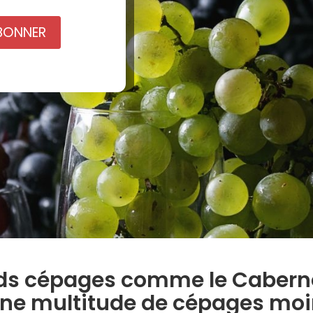
BONNER
rands cépages comme le Caber
e une multitude de cépages mo