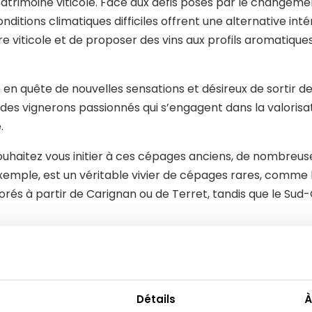
u patrimoine viticole. Face aux défis posés par le changem
nditions climatiques difficiles offrent une alternative in
ffre viticole et de proposer des vins aux profils aromatique
n quête de nouvelles sensations et désireux de sortir des
 des vignerons passionnés qui s’engagent dans la valorisat
.
haitez vous initier à ces cépages anciens, de nombreuses
 exemple, est un véritable vivier de cépages rares, comme 
rés à partir de Carignan ou de Terret, tandis que le Sud-
ustation propose des cours de dégustation de vins sur
 à reconnaître les arômes spécifiques de ces vins et à 
os connaissances tout en dégustant des vins durables !
Détails
À