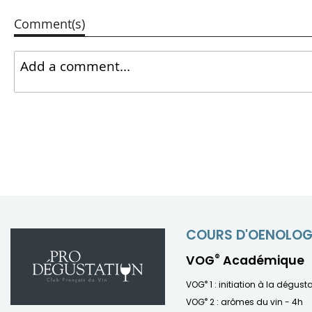
Comment(s)
COURS D'OENOLOG
®
VOG
Académique
®
VOG
1 : initiation à la dégust
®
VOG
2 : arômes du vin - 4h