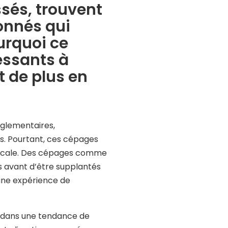
ssés, trouvent
onnés qui
urquoi ce
ressants à
t de plus en
églementaires,
ts. Pourtant, ces cépages
le locale. Des cépages comme
es avant d’être supplantés
 une expérience de
t dans une tendance de