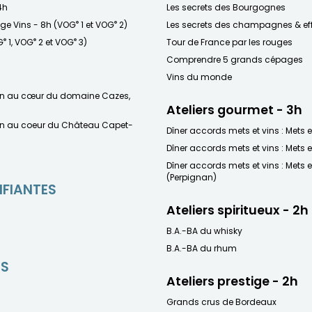
4h
Les secrets des Bourgognes
®
®
age Vins - 8h (VOG
1 et VOG
2)
Les secrets des champagnes & ef
®
®
®
G
1, VOG
2 et VOG
3)
Tour de France par les rouges
Comprendre 5 grands cépages
Vins du monde
on au cœur du domaine Cazes,
Ateliers gourmet - 3h
on au coeur du Château Capet-
Dîner accords mets et vins : Mets e
Dîner accords mets et vins : Mets e
Dîner accords mets et vins : Mets e
(Perpignan)
IFIANTES
Ateliers spiritueux - 2h
B.A.-BA du whisky
B.A.-BA du rhum
ES
Ateliers prestige - 2h
Grands crus de Bordeaux