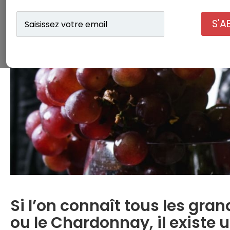
Saisissez
S'A
votre
email
Si l’on connaît tous les g
ou le Chardonnay, il exist