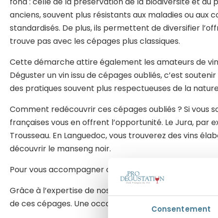
fond : celle de la préservation de la biodiversité et d
anciens, souvent plus résistants aux maladies ou aux co
standardisés. De plus, ils permettent de diversifier l’o
trouve pas avec les cépages plus classiques.
Cette démarche attire également les amateurs de vin e
Déguster un vin issu de cépages oubliés, c’est soutenir
des pratiques souvent plus respectueuses de la nature
Comment redécouvrir ces cépages oubliés ? Si vous sou
françaises vous en offrent l’opportunité. Le Jura, par
Trousseau. En Languedoc, vous trouverez des vins élabo
découvrir le manseng noir.
Pour vous accompagner dans cette découverte, Prodég
Grâce à l’expertise de nos sommeliers vous apprendrez
de ces cépages. Une occasion parfaite pour enrichir v
Consentement