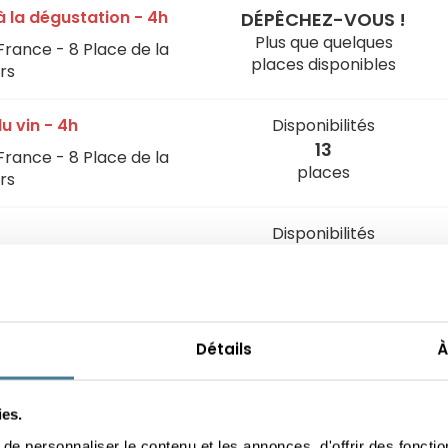
n à la dégustation - 4h
DÉPÊCHEZ-VOUS !
Plus que quelques
France - 8 Place de la
places disponibles
rs
u vin - 4h
Disponibilités
13
France - 8 Place de la
places
rs
Disponibilités
16
France - 8 Place de la
places
rs
ands cépages
Disponibilités
Détails
À
22
France - 8 Place de la
places
rs
ies.
e personnaliser le contenu et les annonces, d'offrir des fonctio