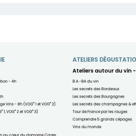
IE
ATELIERS DÉGUSTATI
Ateliers autour du vin 
ation - 4h
B.A.-BA du vin
Les secrets des Bordeaux
4h
Les secrets des Bourgognes
®
®
age Vins - 8h (VOG
1 et VOG
2)
Les secrets des champagnes & ef
®
®
®
G
1, VOG
2 et VOG
3)
Tour de France par les rouges
Comprendre 5 grands cépages
Vins du monde
on au cœur du domaine Cazes,