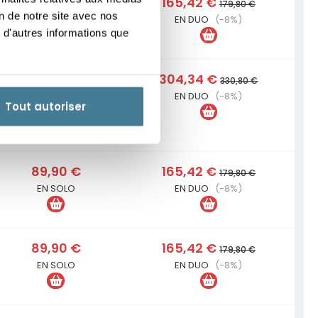
89,90 €
165,42 €
179,80 €
on de notre site avec nos
EN SOLO
EN DUO
(-8%)
 d'autres informations que
165,40 €
304,34 €
330,80 €
EN SOLO
EN DUO
(-8%)
Tout autoriser
89,90 €
165,42 €
179,80 €
EN SOLO
EN DUO
(-8%)
89,90 €
165,42 €
179,80 €
EN SOLO
EN DUO
(-8%)