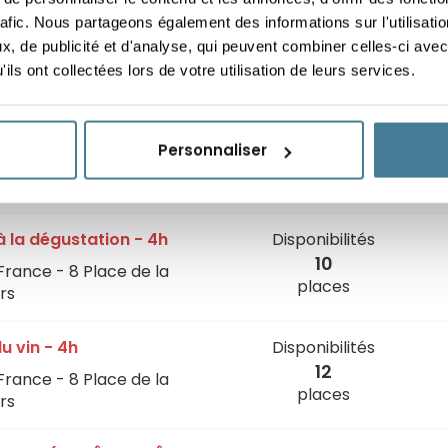
n à la dégustation - 4h
Disponibilités
17
rafic. Nous partageons également des informations sur l'utilisati
France - 8 Place de la
places
, de publicité et d'analyse, qui peuvent combiner celles-ci avec
rs
ils ont collectées lors de votre utilisation de leurs services.
n Apprentissage Vins 8h
Disponibilités
)
6
Personnaliser
places
France - 8 Place de la
rs
n à la dégustation - 4h
Disponibilités
10
France - 8 Place de la
places
rs
u vin - 4h
Disponibilités
12
France - 8 Place de la
places
rs