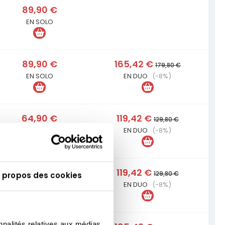
89,90 €
EN SOLO
89,90 €
165,42 €
179,80 €
EN SOLO
EN DUO
(-8%)
64,90 €
119,42 €
129,80 €
EN SOLO
EN DUO
(-8%)
64,90 €
119,42 €
129,80 €
 propos des cookies
EN SOLO
EN DUO
(-8%)
nnalités relatives aux médias