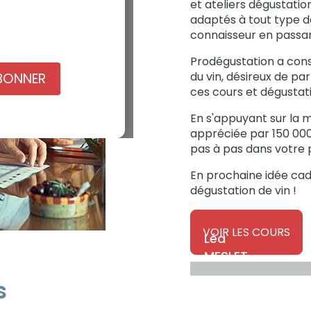
et ateliers dégustation
adaptés à tout type de
connaisseur en passan
Prodégustation a con
du vin, désireux de pa
BONNER
ces cours et dégustati
En s'appuyant sur la 
appréciée par 150 000
pas à pas dans votre p
En prochaine idée cad
dégustation de vin !
VOIR LES COURS
Léa
MESLET
s