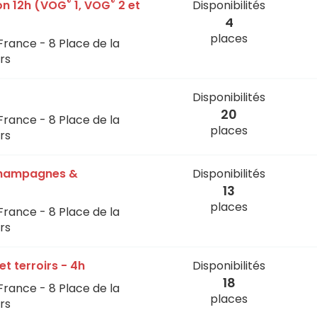
®
®
on 12h (VOG
1, VOG
2 et
Disponibilités
4
places
France - 8 Place de la
rs
Disponibilités
20
France - 8 Place de la
places
rs
champagnes &
Disponibilités
13
places
France - 8 Place de la
rs
et terroirs - 4h
Disponibilités
18
France - 8 Place de la
places
rs