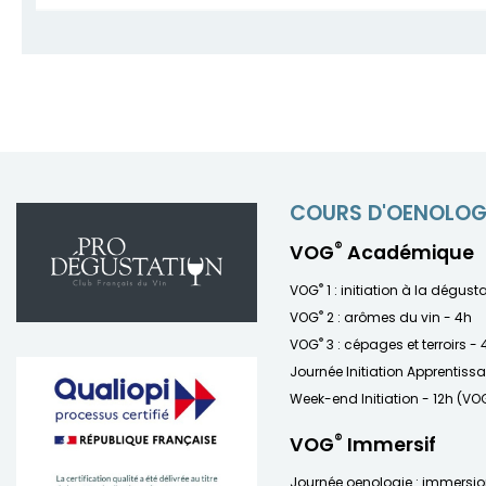
COURS D'OENOLOG
®
VOG
Académique
®
VOG
1 : initiation à la dégust
®
VOG
2 : arômes du vin - 4h
®
VOG
3 : cépages et terroirs - 
Journée Initiation Apprentiss
Week-end Initiation - 12h (VO
®
VOG
Immersif
Journée oenologie : immersi