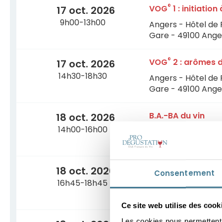
®
VOG
1 : initiatio
17 oct. 2026
9h00-13h00
Angers - Hôtel de 
Gare - 49100 Ange
®
VOG
2 : arômes d
17 oct. 2026
14h30-18h30
Angers - Hôtel de 
Gare - 49100 Ange
B.A.-BA du vin
18 oct. 2026
14h00-16h00
Angers - Hôtel de 
Gare - 49100 Ange
Comprendre 5 gr
18 oct. 2026
Consentement
16h45-18h45
Angers - Hôtel de 
Gare - 49100 Ange
Ce site web utilise des cook
®
Les cookies nous permettent d