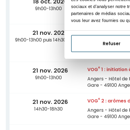
VOG
1 : initiatio
18 oct. 2026
sociaux et d'analyser notre t
9h00-13h00
Angers - Hôtel de 
partenaires de médias sociaux
Gare - 49100 Ange
vous leur avez fournies ou qu'
Journée Initiatio
21 nov. 2026
®
®
(VOG
1 et VOG
2
9h00-13h00 puis 14h30-18h30
Refuser
Angers - Hôtel de 
Gare - 49100 Ange
®
VOG
1 : initiatio
21 nov. 2026
9h00-13h00
Angers - Hôtel de 
Gare - 49100 Ange
®
VOG
2 : arômes d
21 nov. 2026
14h30-18h30
Angers - Hôtel de 
Gare - 49100 Ange