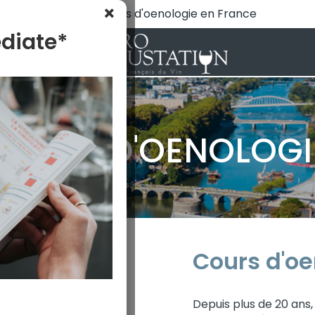
×
N°1 des cours d'oenologie en France
diate*
 sur Angers
COURS D'OENOLOGI
Cours d'oe
Depuis plus de 20 ans