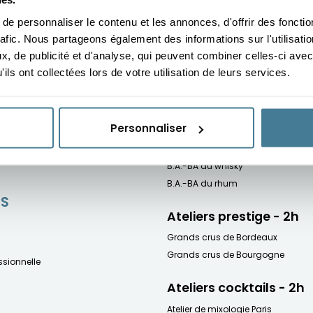
Vins du monde
e personnaliser le contenu et les annonces, d'offrir des fonctio
on au cœur du domaine Cazes,
rafic. Nous partageons également des informations sur l'utilisati
Ateliers gourmet - 3h
, de publicité et d'analyse, qui peuvent combiner celles-ci avec
on au coeur du Château Capet-
Dîner accords mets et vins : Mets e
ils ont collectées lors de votre utilisation de leurs services.
Dîner accords mets et vins : Mets e
Dîner accords mets et vins : Mets e
(Perpignan)
IFIANTES
Personnaliser
Ateliers spiritueux - 2h
B.A.-BA du whisky
B.A.-BA du rhum
ES
Ateliers prestige - 2h
Grands crus de Bordeaux
Grands crus de Bourgogne
sionnelle
Ateliers cocktails - 2h
Atelier de mixologie Paris