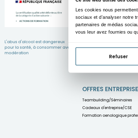
®
VOG
Immersif
Les cookies nous permettent d
Journée oenologie : immersi
sociaux et d'analyser notre t
Rivesaltes (Perpignan)
partenaires de médias sociaux
Journée oenologie : immersi
Guillier (Saint-Emilion)
vous leur avez fournies ou qu'
L'abus d'alcool est dangereux
pour la santé, à consommer avec
modération
FORMATIONS CERT
Refuser
®
Master VOG
OFFRES ENTREPRIS
Teambuilding/Séminaires
Cadeaux d'entreprise/CSE
Formation oenologique profes