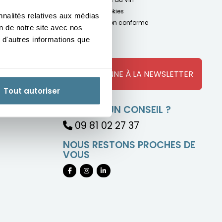
Gestion des cookies
nnalités relatives aux médias
Accessibilité : non conforme
on de notre site avec nos
 d'autres informations que
t vins Paris
t vins Lyon
t vins Rivesaltes
JE M'ABONNE À LA NEWSLETTER
Tout autoriser
BESOIN D'UN CONSEIL ?
09 81 02 27 37
NOUS RESTONS PROCHES DE
VOUS