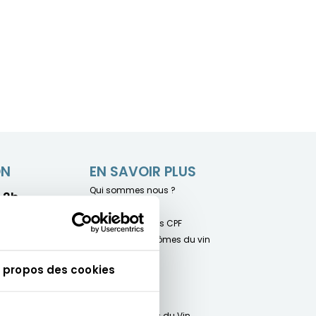
ON
EN SAVOIR PLUS
Qui sommes nous ?
- 2h
Nos formateurs
Nos certifications CPF
Les coffrets d'arômes du vin
F.A.Q.
 propos des cookies
Contact
fervescents
Le blog
Le Club Français du Vin