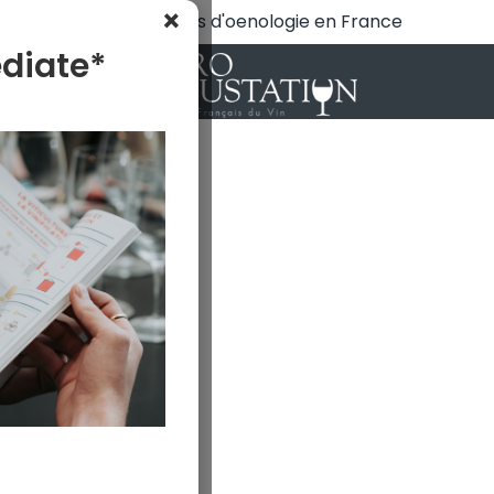
×
N°1 des cours d'oenologie en France
diate*