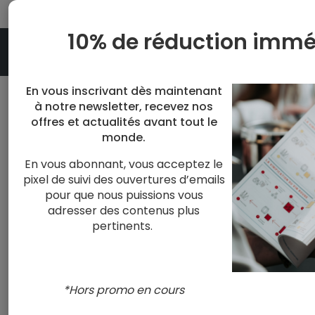
10% de réduction immé
En vous inscrivant dès maintenant
à notre newsletter, recevez nos
Accueil
Panier
offres et actualités avant tout le
monde.
En vous abonnant, vous acceptez le
Mon Panier
pixel de suivi des ouvertures d’emails
pour que nous puissions vous
adresser des contenus plus
Aucun article dans votre panier.
pertinents.
Cliquer
ici
pour poursuivre vos achats.
*Hors promo en cours