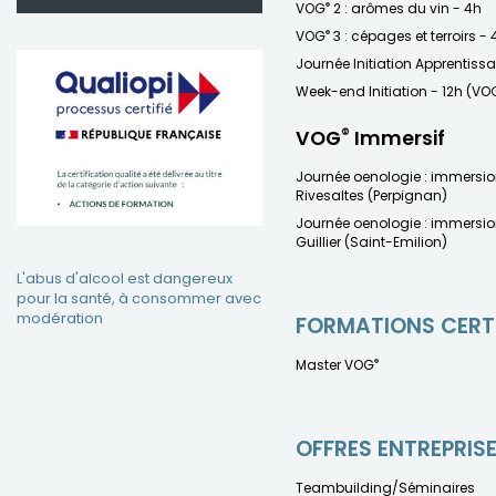
®
VOG
2 : arômes du vin - 4h
®
VOG
3 : cépages et terroirs - 
Journée Initiation Apprentiss
Week-end Initiation - 12h (VO
®
VOG
Immersif
Journée oenologie : immersi
Rivesaltes (Perpignan)
Journée oenologie : immersi
Guillier (Saint-Emilion)
L'abus d'alcool est dangereux
pour la santé, à consommer avec
modération
FORMATIONS CERT
®
Master VOG
OFFRES ENTREPRIS
Teambuilding/Séminaires