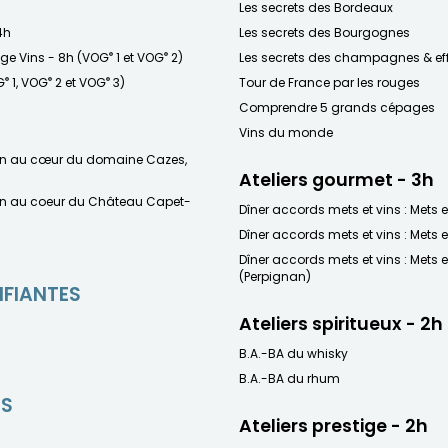
Les secrets des Bordeaux
4h
Les secrets des Bourgognes
®
®
age Vins - 8h (VOG
1 et VOG
2)
Les secrets des champagnes & ef
®
®
®
G
1, VOG
2 et VOG
3)
Tour de France par les rouges
Comprendre 5 grands cépages
Vins du monde
on au cœur du domaine Cazes,
Ateliers gourmet - 3h
on au coeur du Château Capet-
Dîner accords mets et vins : Mets e
Dîner accords mets et vins : Mets e
Dîner accords mets et vins : Mets e
(Perpignan)
IFIANTES
Ateliers spiritueux - 2h
B.A.-BA du whisky
B.A.-BA du rhum
ES
Ateliers prestige - 2h