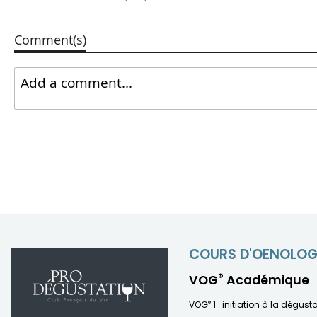
Comment(s)
COURS D'OENOLOG
®
VOG
Académique
®
VOG
1 : initiation à la dégust