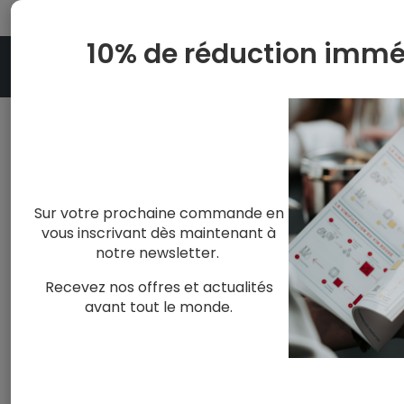
10% de réduction immé
Accueil
Blog
Actu et offres de Prodégus
Sur votre prochaine commande en
Rencontre avec Olivier Delo
vous inscrivant dès maintenant à
notre newsletter.
Recevez nos offres et actualités
ACTU ET OFFRES DE PRODÉGUSTATION
DÉGUSTATIONS, VISITES ET AC
avant tout le monde.
admin admin
-
mars 18, 2026