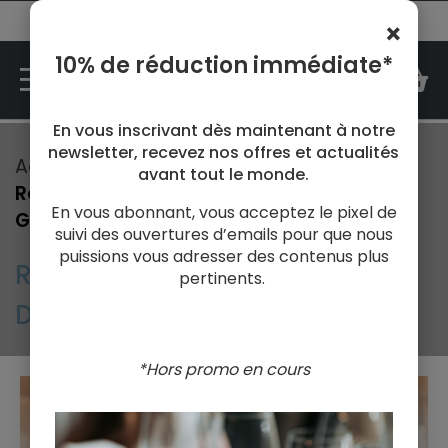
N°1 des cours d'oenologie en France
×
10% de réduction immédiate*
M
En vous inscrivant dès maintenant à notre
newsletter, recevez nos offres et actualités
Accueil
avant tout le monde.
Réservez votre cours d'oenologie sur
En vous abonnant, vous acceptez le pixel de
Grenoble
suivi des ouvertures d’emails pour que nous
puissions vous adresser des contenus plus
RÉSERVEZ VOTRE COURS
pertinents.
D'OENOLOGIE SUR GRENOBLE
*Hors promo en cours