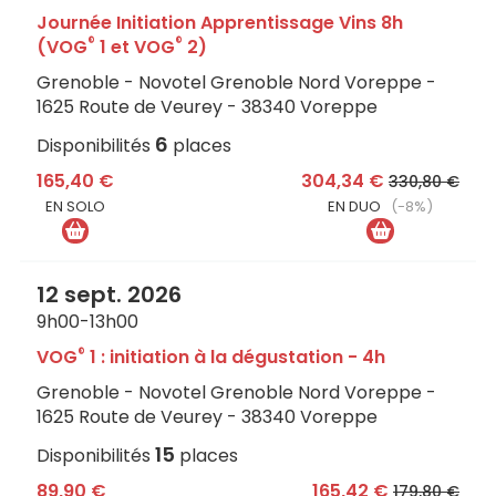
Journée Initiation Apprentissage Vins 8h
®
®
(VOG
1 et VOG
2)
Grenoble - Novotel Grenoble Nord Voreppe -
1625 Route de Veurey - 38340 Voreppe
6
Disponibilités
places
165,40 €
304,34 €
330,80 €
EN SOLO
EN DUO
(-8%)
12 sept. 2026
9h00-13h00
®
VOG
1 : initiation à la dégustation - 4h
Grenoble - Novotel Grenoble Nord Voreppe -
1625 Route de Veurey - 38340 Voreppe
15
Disponibilités
places
89,90 €
165,42 €
179,80 €