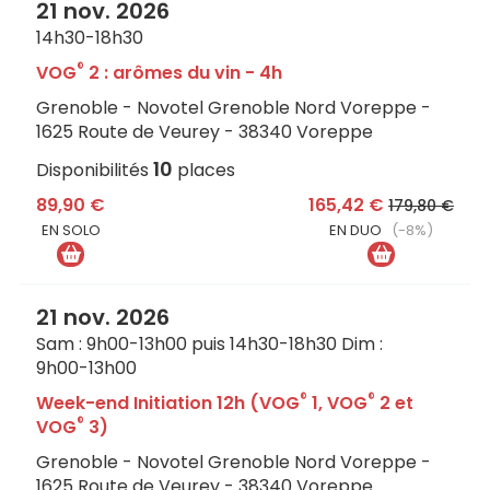
21 nov. 2026
14h30-18h30
®
VOG
2 : arômes du vin - 4h
Grenoble - Novotel Grenoble Nord Voreppe -
1625 Route de Veurey - 38340 Voreppe
10
Disponibilités
places
89,90 €
165,42 €
179,80 €
EN SOLO
EN DUO
(-8%)
21 nov. 2026
Sam : 9h00-13h00 puis 14h30-18h30 Dim :
9h00-13h00
®
®
Week-end Initiation 12h (VOG
1, VOG
2 et
®
VOG
3)
Grenoble - Novotel Grenoble Nord Voreppe -
1625 Route de Veurey - 38340 Voreppe