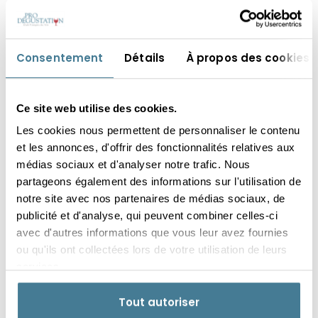
Grenoble - Novotel Grenoble Nord Voreppe -
1625 Route de Veurey - 38340 Voreppe
17
Disponibilités
places
Consentement
Détails
À propos des cookies
64,90 €
119,42 €
129,80 €
EN SOLO
EN DUO
(-8%)
Ce site web utilise des cookies.
Les cookies nous permettent de personnaliser le contenu
17 oct. 2026
et les annonces, d'offrir des fonctionnalités relatives aux
médias sociaux et d'analyser notre trafic. Nous
16h45-18h45
partageons également des informations sur l'utilisation de
Comprendre 5 grands cépages
notre site avec nos partenaires de médias sociaux, de
Grenoble - Novotel Grenoble Nord Voreppe -
publicité et d'analyse, qui peuvent combiner celles-ci
1625 Route de Veurey - 38340 Voreppe
avec d'autres informations que vous leur avez fournies
22
ou qu'ils ont collectées lors de votre utilisation de leurs
Disponibilités
places
services.
64,90 €
119,42 €
129,80 €
EN SOLO
EN DUO
(-8%)
Tout autoriser