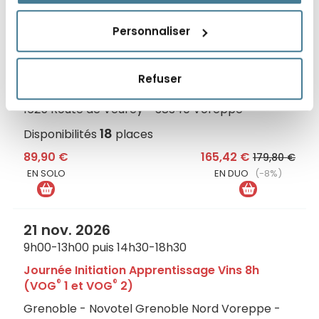
17 oct. 2026
Personnaliser
9h00-13h00
®
VOG
1 : initiation à la dégustation - 4h
Refuser
Grenoble - Novotel Grenoble Nord Voreppe -
1625 Route de Veurey - 38340 Voreppe
18
Disponibilités
places
89,90 €
165,42 €
179,80 €
EN SOLO
EN DUO
(-8%)
21 nov. 2026
9h00-13h00 puis 14h30-18h30
Journée Initiation Apprentissage Vins 8h
®
®
(VOG
1 et VOG
2)
Grenoble - Novotel Grenoble Nord Voreppe -