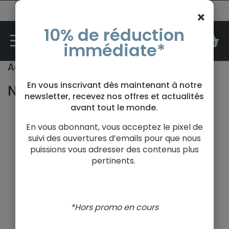
N°1 des cours d'oenologie en France
×
10% de réduction
M
immédiate*
Accueil
Nos coffrets
En vous inscrivant dès maintenant à notre
NOS COFFRETS
newsletter, recevez nos offres et actualités
avant tout le monde.
En vous abonnant, vous acceptez le pixel de
suivi des ouvertures d’emails pour que nous
puissions vous adresser des contenus plus
pertinents.
LES TRÈS RÉPUTÉS
COFFRETS
*Hors promo en cours