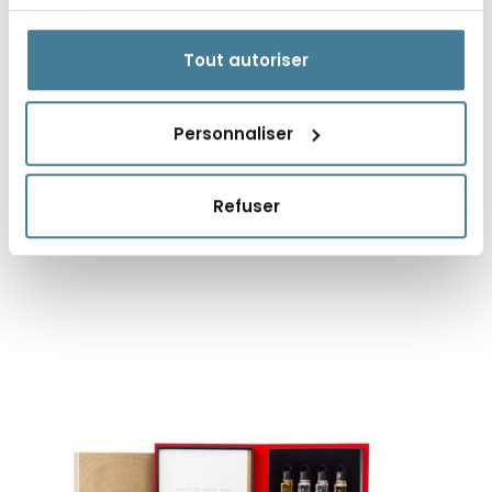
services.
Le Nez du Vin - Le Grand modèle - 54
Tout autoriser
arômes
319,00 €
Personnaliser
VOIR LE CONTENU DU COFFRET
Refuser