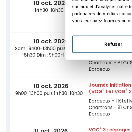
®
VOG
2 : arômes d
10 oct. 2026
sociaux et d'analyser notre t
14h30-18h30
Bordeaux - Hôtel 
partenaires de médias sociaux
Chartrons - 81 Cr 
vous leur avez fournies ou qu'
Bordeaux
Week-end Initiati
10 oct. 2026
Refuser
®
VOG
3)
Sam : 9h00-13h00 puis 14h30-
18h30 Dim : 9h00-13h00
Bordeaux - Hôtel 
Chartrons - 81 Cr 
Bordeaux
Journée Initiatio
10 oct. 2026
®
®
(VOG
1 et VOG
2
9h00-13h00 puis 14h30-18h30
Bordeaux - Hôtel 
Chartrons - 81 Cr 
Bordeaux
®
VOG
3 : cépages 
11 oct. 2026