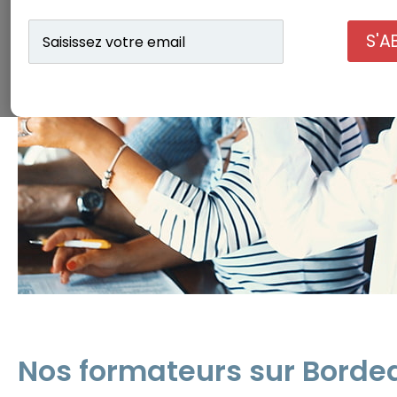
Saisissez
S'A
votre
email
Nos formateurs sur Borde