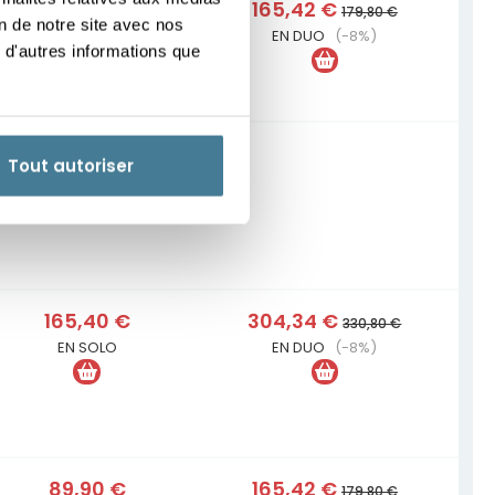
89,90 €
165,42 €
179,80 €
on de notre site avec nos
EN SOLO
EN DUO
(-8%)
 d'autres informations que
255,40 €
Tout autoriser
EN SOLO
165,40 €
304,34 €
330,80 €
EN SOLO
EN DUO
(-8%)
89,90 €
165,42 €
179,80 €