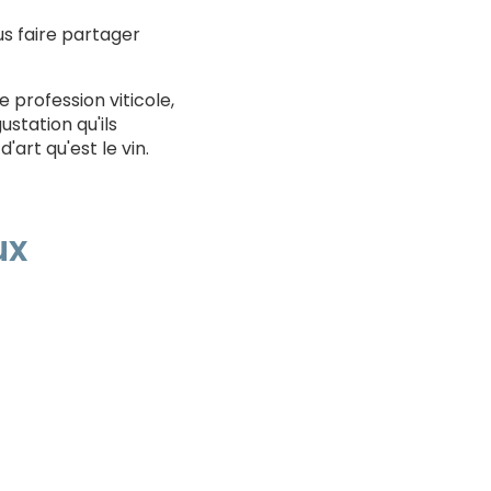
us faire partager
 profession viticole,
station qu'ils
art qu'est le vin.
ux