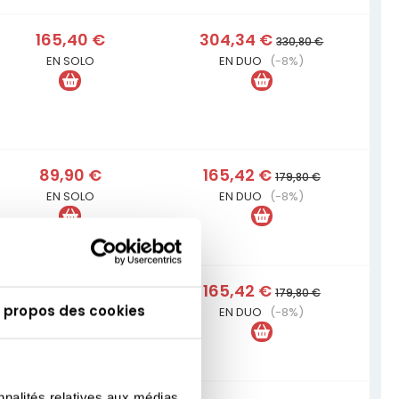
165,40 €
304,34 €
330,80 €
EN SOLO
EN DUO
(-8%)
89,90 €
165,42 €
179,80 €
EN SOLO
EN DUO
(-8%)
89,90 €
165,42 €
179,80 €
 propos des cookies
EN SOLO
EN DUO
(-8%)
nnalités relatives aux médias