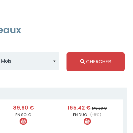
deaux
CHERCHER
89,90 €
165,42 €
179,80 €
EN SOLO
EN DUO
(-8%)