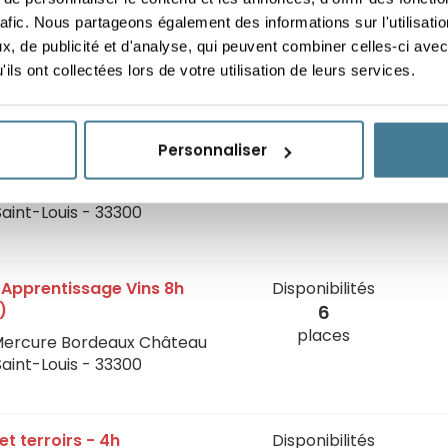
u vin - 4h
Disponibilités
rafic. Nous partageons également des informations sur l'utilisati
5
Mercure Bordeaux Château
, de publicité et d'analyse, qui peuvent combiner celles-ci avec
places
Saint-Louis - 33300
ils ont collectées lors de votre utilisation de leurs services.
®
®
on 12h (VOG
1, VOG
2 et
DÉPÊCHEZ-VOUS !
Personnaliser
Plus que quelques
places disponibles
Mercure Bordeaux Château
Saint-Louis - 33300
n Apprentissage Vins 8h
Disponibilités
)
6
places
Mercure Bordeaux Château
Saint-Louis - 33300
et terroirs - 4h
Disponibilités