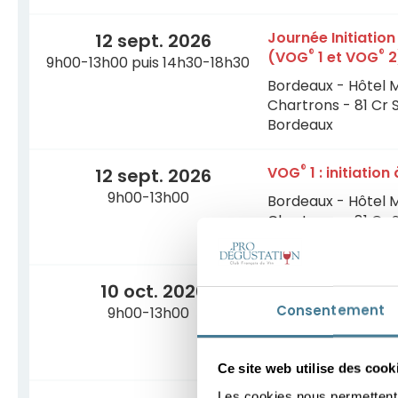
Journée Initiatio
12 sept. 2026
®
®
(VOG
1 et VOG
2
9h00-13h00 puis 14h30-18h30
Bordeaux - Hôtel 
Chartrons - 81 Cr 
Bordeaux
®
VOG
1 : initiatio
12 sept. 2026
9h00-13h00
Bordeaux - Hôtel 
Chartrons - 81 Cr 
Bordeaux
®
VOG
1 : initiatio
10 oct. 2026
Consentement
9h00-13h00
Bordeaux - Hôtel 
Chartrons - 81 Cr 
Bordeaux
Ce site web utilise des cook
Les cookies nous permettent d