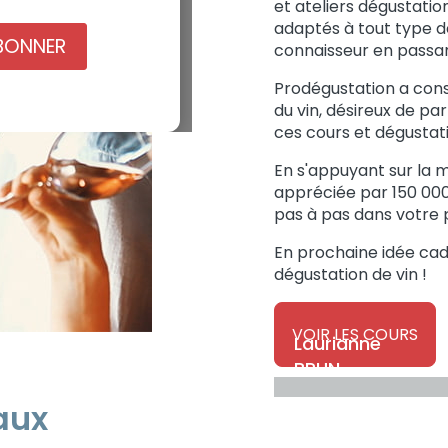
et ateliers dégustation
adaptés à tout type de
BONNER
connaisseur en passan
Prodégustation a con
du vin, désireux de pa
ces cours et dégustati
En s'appuyant sur la 
appréciée par 150 000
pas à pas dans votre p
En prochaine idée cad
dégustation de vin !
VOIR LES COURS
Laurianne
BRUN
aux