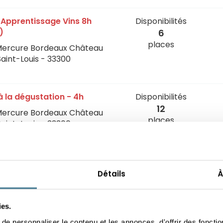
n Apprentissage Vins 8h
Disponibilités
)
6
places
Mercure Bordeaux Château
Saint-Louis - 33300
n à la dégustation - 4h
Disponibilités
12
Mercure Bordeaux Château
places
Saint-Louis - 33300
n à la dégustation - 4h
Disponibilités
10
Détails
À
Mercure Bordeaux Château
places
Saint-Louis - 33300
ies.
e personnaliser le contenu et les annonces, d'offrir des fonctio