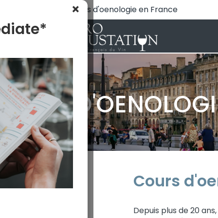
×
N°1 des cours d'oenologie en France
diate*
 sur Bordeaux
COURS D'OENOLOG
Cours d'oe
Depuis plus de 20 ans