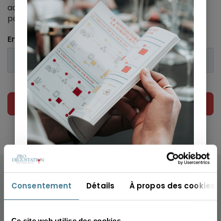
adresse avec un lien sur lequel il vous faudra cliquer
pour recevoir un nouveau mot de passe.
Email
ENVOYER
Saisissez
votre
Consentement
Détails
À propos des cookies
email
S'ABONNER
Ce site web utilise des cookies.