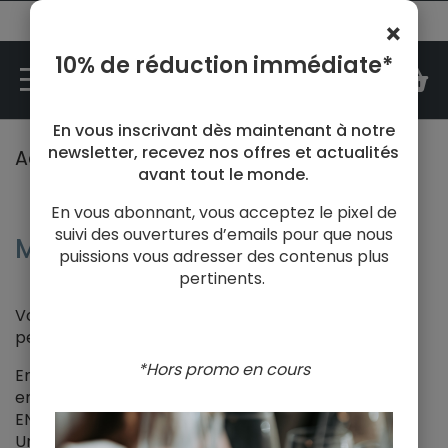
N°1 des cours d'oenologie en France
×
10% de réduction immédiate*
M
En vous inscrivant dès maintenant à notre
newsletter, recevez nos offres et actualités
Accueil
Mot de passe perdu
avant tout le monde.
En vous abonnant, vous acceptez le pixel de
suivi des ouvertures d’emails pour que nous
Mot de passe perdu
puissions vous adresser des contenus plus
pertinents.
Vous êtes membre de Prodégustation et vous avez
perdu votre mot de passe ?
*Hors promo en cours
Entrez dans le champ prévu à cet effet l'adresse
email reliée à votre compte client, puis cliquez sur
ENVOYER.
Un email de confirmation sera envoyé à cette