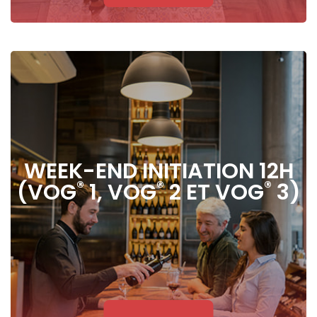
WEEK-END INITIATION 12H
®
®
®
(VOG
1, VOG
2 ET VOG
3)