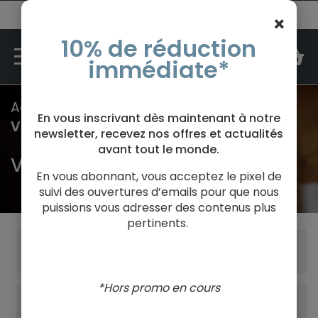
N°1 des cours d'oenologie en France
×
10% de réduction
M
immédiate*
Accueil
Cours d'oenologie
En vous inscrivant dès maintenant à notre
®
VOG
Académique
newsletter, recevez nos offres et actualités
avant tout le monde.
®
VOG
ACADÉMIQUE
En vous abonnant, vous acceptez le pixel de
suivi des ouvertures d’emails pour que nous
puissions vous adresser des contenus plus
pertinents.
*Hors promo en cours